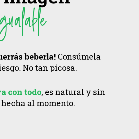
gualable
uerrás beberla!
Consúmela
iesgo. No tan picosa.
va con todo
, es natural y sin
 hecha al momento.